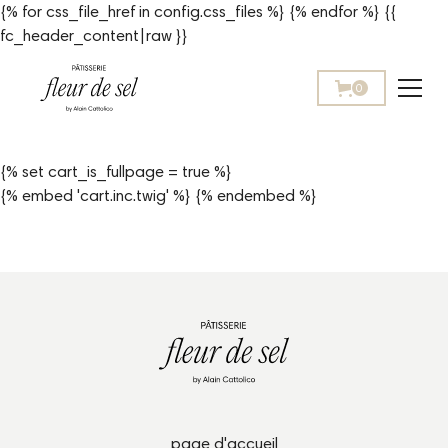
{% for css_file_href in config.css_files %}
{% endfor %}
{{
fc_header_content|raw }}
0
{% set cart_is_fullpage = true %}
{% embed 'cart.inc.twig' %} {% endembed %}
page d'accueil