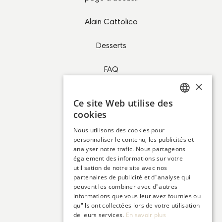
Alain Cattolico
Desserts
FAQ
×
Contact
Ce site Web utilise des
GERMAN
cookies
FRENCH
Nous utilisons des cookies pour
personnaliser le contenu, les publicités et
analyser notre trafic. Nous partageons
également des informations sur votre
Empreinte
utilisation de notre site avec nos
partenaires de publicité et d"analyse qui
Déclaration de confidentialité
peuvent les combiner avec d"autres
informations que vous leur avez fournies ou
Paramètres des cookies
qu"ils ont collectées lors de votre utilisation
de leurs services.
En savoir plus