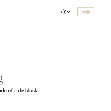
0
g
ide of a div block.